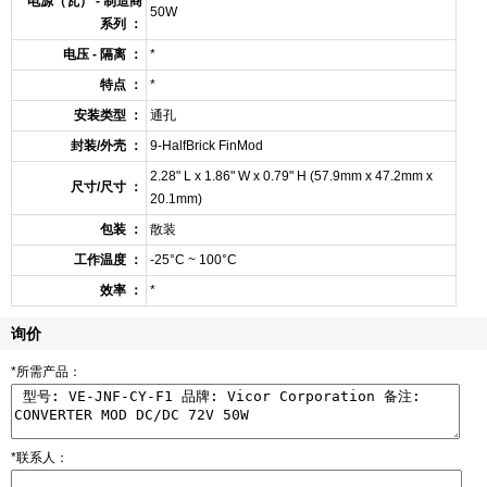
电源（瓦） - 制造商
50W
系列 ：
电压 - 隔离 ：
*
特点 ：
*
安装类型 ：
通孔
封装/外壳 ：
9-HalfBrick FinMod
2.28" L x 1.86" W x 0.79" H (57.9mm x 47.2mm x
尺寸/尺寸 ：
20.1mm)
包装 ：
散装
工作温度 ：
-25°C ~ 100°C
效率 ：
*
询价
*所需产品：
*联系人：