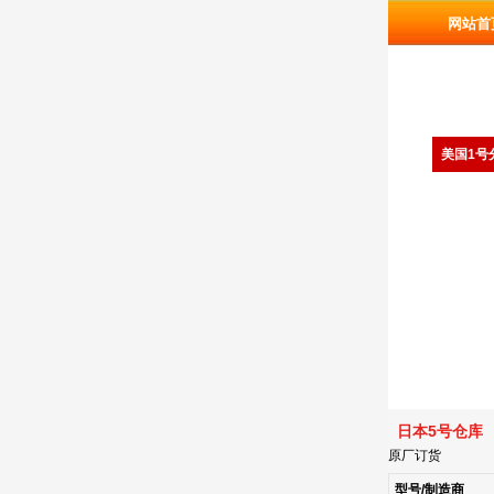
网站首
美国1号
日本5号仓库
原厂订货
型号/制造商