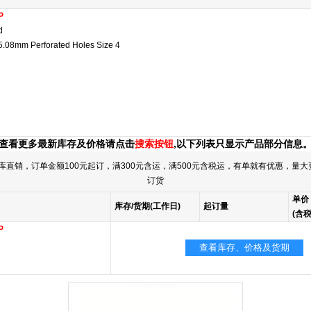
P
d
5.08mm Perforated Holes Size 4
查看更多最新库存及价格请点击
搜索按钮
,以下列表只显示产品部分信息
直销，订单金额100元起订，满300元含运，满500元含税运，有单就有优惠，量
订货
单价
库存/货期(工作日)
起订量
(含税
P
查看库存、价格及货期