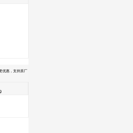
。
大更优惠，支持原厂
)