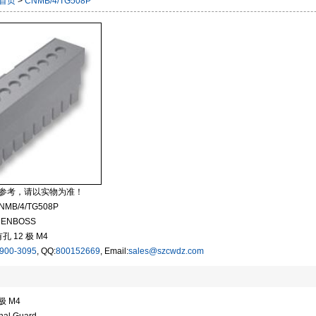
首页
>
CNMB/4/TG508P
参考，请以实物为准！
NMB/4/TG508P
ENBOSS
孔 12 极 M4
900-3095
, QQ:
800152669
, Email:
sales@szcwdz.com
极 M4