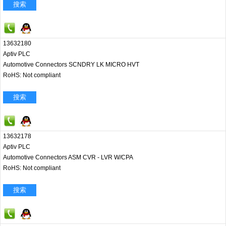
搜索
13632180
Aptiv PLC
Automotive Connectors SCNDRY LK MICRO HVT
RoHS: Not compliant
搜索
13632178
Aptiv PLC
Automotive Connectors ASM CVR - LVR W/CPA
RoHS: Not compliant
搜索