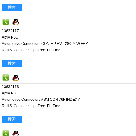
搜索
13632177
Aptiv PLC
Automotive Connectors CON MP HVT 280 76W FEM
RoHS: Compliant
|
pbFree: Pb-Free
搜索
13632176
Aptiv PLC
Automotive Connectors ASM CON 76F INDEX A
RoHS: Compliant
|
pbFree: Pb-Free
搜索