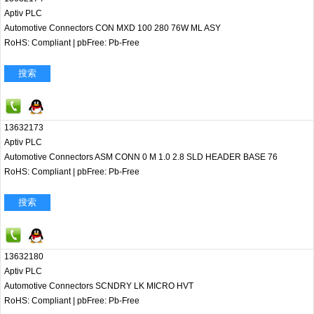
Aptiv PLC
Automotive Connectors CON MXD 100 280 76W ML ASY
RoHS: Compliant
|
pbFree: Pb-Free
搜索
13632173
Aptiv PLC
Automotive Connectors ASM CONN 0 M 1.0 2.8 SLD HEADER BASE 76
RoHS: Compliant
|
pbFree: Pb-Free
搜索
13632180
Aptiv PLC
Automotive Connectors SCNDRY LK MICRO HVT
RoHS: Compliant
|
pbFree: Pb-Free