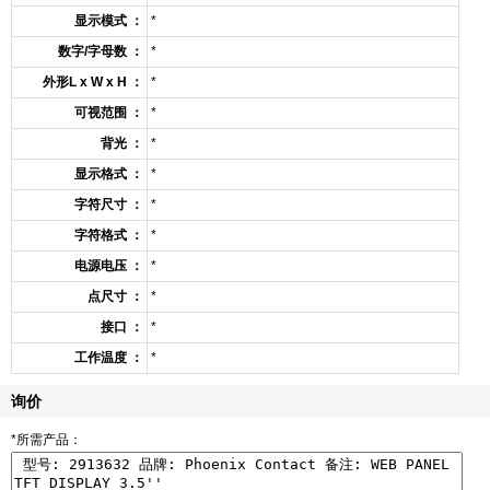
显示模式 ：
*
数字/字母数 ：
*
外形L x W x H ：
*
可视范围 ：
*
背光 ：
*
显示格式 ：
*
字符尺寸 ：
*
字符格式 ：
*
电源电压 ：
*
点尺寸 ：
*
接口 ：
*
工作温度 ：
*
询价
*所需产品：